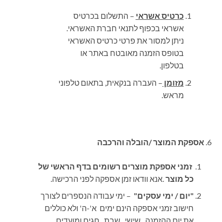
כרטיס אשראי
– התשלום בכרטיס
אשראי בכפוף לתנאי חברת האשראי.
ניתן למסור את פרטי כרטיס האשראי
בטופס הזמנה מאובטח באתר או
בטלפון.
מזומן
– העברה בנקאית, בתאום טלפוני
מראש.
אספקת המוצר /הובלה והרכבה
זמני אספקת מוצרים רשומים בדף הראשי של
כל מוצר
.
אנא וודאו זמן אספקה לפני הרכישה.
"יום / ימי עסקים"
– ימי עבודה הנספרים לצורך
חישוב זמני אספקה הינם ימים א'-ה' ולא כוללים
את יום ההזמנה , שישי , שבת , חגים ומועדים .