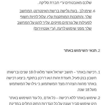
שלכם מאובטחים ע"י חברת סליקה .
שימו לב , בעת גלישה ברשת האינטרנט, המחשב
שלך, והתוכנות המותקנות עליו, עלול להיות חשוף
לפעילות של גורמים מזיקים. עליך להגן על המחשב
שלך מפני שימוש לרעה. (ע"י אנטיוירוס)
תנאי השימוש באתר
רכישה באתר – תושב ישראל אשר מלאו לו 18 שנים וברשותו
חשבון בנק פעיל, תעודת זהות ו/או דרכון בתוקף. ביצוע רכישה
באתר מהווה הצהרה מצד המשתמש, כי גילו של המשתמש
מעל 18 שנה.
שימוש באתר ללא רכישה – כל אדם , כל עוד השימוש באתר
הינו שימוש סביר ועונה על כל הגדרות החוק החלים במדינת