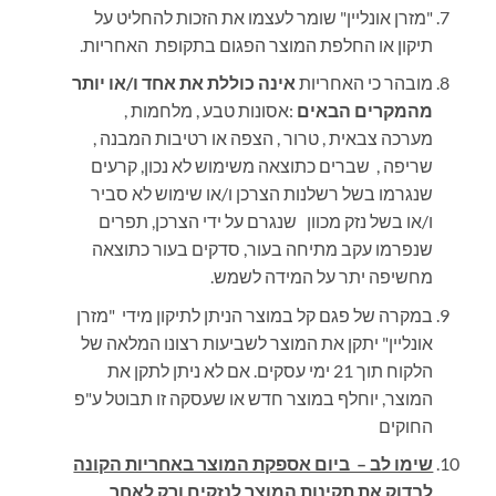
"מזרן אונליין" שומר לעצמו את הזכות להחליט על
תיקון או החלפת המוצר הפגום בתקופת האחריות
.
מובהר כי האחריות
אינה כוללת את אחד ו/או יותר
מהמקרים הבאים
:
אסונות טבע , מלחמות ,
מערכה צבאית , טרור , הצפה או רטיבות המבנה ,
שריפה , שברים כתוצאה משימוש לא נכון, קרעים
שנגרמו בשל רשלנות הצרכן ו/או שימוש לא סביר
ו/או בשל נזק מכוון שנגרם על ידי הצרכן, תפרים
שנפרמו עקב מתיחה בעור, סדקים בעור כתוצאה
מחשיפה יתר על המידה לשמש
.
במקרה של פגם קל במוצר הניתן לתיקון מידי "מזרן
אונליין" יתקן את המוצר לשביעות רצונו המלאה של
הלקוח תוך 21 ימי עסקים. אם לא ניתן לתקן את
המוצר, יוחלף במוצר חדש או שעסקה זו תבוטל ע"פ
החוקים
שימו לב – ביום אספקת המוצר באחריות הקונה
לבדוק את תקינות המוצר לנזקים ורק לאחר