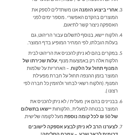
אחרי ביצוע הזמנה
אנו משתדלים לספק את
המוצרים בהקדם האפשרי . מספר ימים לפני
האספקה ניצור קשר לתיאום.
הלקוח יישא, בנוסף לתשלום עבור הריהוט, גם
בעלות הובלתו, לפי המחיר המופיע בדף המוצר.
במקרים בהם לא ניתן להכניס את הריהוט לבית
הלקוח אלה רק באמצעות מנוף
,
עלות שכירתו של
המנוף תחול על הלקוח
.
– האחריות על שלמות
המוצר בזמן ההנפה תחול על חברת מפעילת
המנוף. (הלקוח רשאי לבחור ולהזמין כל חברה לפי
רצונו ).
בבניינים בהם אין מעלית / לא ניתן להכניס את
המוצר בבטחה למעלית , הלקוחות
יישאו בתשלום
של 50 ₪
לכל קומה נוספת
מעל לקומה שלישית
.
לצערנו הרב לא ניתן לבצע אספקה לישובים
דרומית לבאר שבע – עמכם הסליחה!