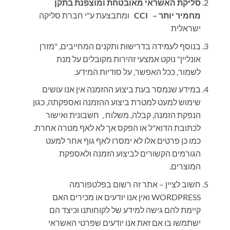
סליקת האשראי מאובטחת ומוצפנת בתקן
מחמיר יותר –
CCI
ומתבצעת ע"י חברת סליקה
ישראלית
בנוסף לעמידה בדרישות ותקנים המחייבים, "מזרן
אונליין" נוקט אמצעי זהירות מקובלים על מנת
לשמור, ככל האפשר, על סודיות המידע.
במידע שנמסר בעת ביצוע ההזמנה אין אנו עושים
שימוש למעט למטרת ביצוע ההזמנה ואספקתה, כגון
הנפקת הזמנה, קבלה, משלוח , חשבונית ואישור
לכתובת הדוא"ל או הפקס אך לא לאף מטרה אחרת.
כמו כן פרטים אלו לא ימסרו לאף גוף אחר למעט
הגורמים הקשורים לביצוע הזמנה ולאספקת
המוצרים
.
חשוב לציין – אתר זה רשום בפלטפורמה
WORDPRESS ואין אנו יודעים או מכירים האם
קיימת להם גישה למידע של לקוחותנו וכיצד הם
ישתמשו בו אם זאת אנו יודעים שפרטי האשראי