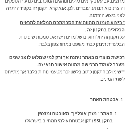
מרוצים. עם זאת, קיימים כללים ונוהגים המוכתבים לנו ע”י הספקים
והיצרנים איתם אנו עובדים
.
לכן, אנא קראו תקנון זה בקפידה יתרה
לפני ביצוע ההזמנה.
*
ביצוע הזמנה מהווה את הסכמתכם המלאה לתנאים
הכלולים בתקנון זה .
על תקנון זה יחלו חוקים של מדינת ישראל, סמכות שיפוטית
הבלעדית תינתן לבתי משפט במחוז צפון בלבד
.
רכישת מוצרים באתר ניתנת אך ורק למי שמלאו לו 18 שנים
מעבר לעמוד הרכישה מהווה אישור תנאי זה
.
**שימו לב התקנון כתוב בלשון זכר מטעמי נוחות בלבד אך מתייחס
לשתי המינים.
אבטחת האתר
האתר " מזרן אונליין"
מאובטח ומוצפן
בתקן
SSL
(תקן אבטחה עולמי המחייב בישראל)