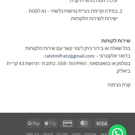
יוכלו ליהנות מחוויית קניה.
במידה וקיימת בעיית נגישות כלשהי – נא לפנות
ישירות לשירות הלקוחות.
שירות לקוחות
בכל שאלה או בירור ניתן ליצור קשר עם שירות הלקוחות
בדואר אלקטרוני–
:
rahitmifratz@gmail.com
בטלפון או בוואטסאפ : 058-7659965 . כתובת -חרושת 43 קריית
ביאליק.
קניה נעימה
!
Google
Apple
Credit
MasterCard
Visa
Pay
Pay
Card
ראשי
אודותנו
תקנון
מזרנים
מיטות
צור קשר