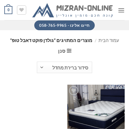
Ski
0
t
conten
חייגו אלינו - 058-765-9965
עמוד הבית
/
מוצרים המתויגים “גולדן פוקט דאבל טופ”
סנן
הוסף
למוצרים
שאהבתי