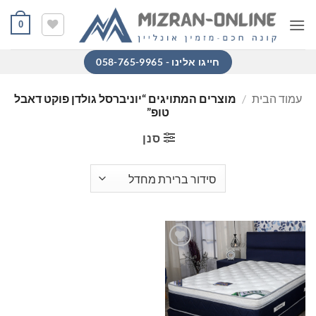
Ski
0
t
conten
חייגו אלינו - 058-765-9965
עמוד הבית
/
מוצרים המתויגים “יוניברסל גולדן פוקט דאבל
טופ”
סנן
הוסף
למוצרים
שאהבתי