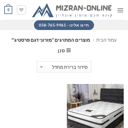
Ski
0
t
conten
חייגו אלינו - 058-765-9965
עמוד הבית
/
מוצרים המתויגים “מזרוני דגם פרסטיג'”
סנן
הוסף
למוצרים
שאהבתי