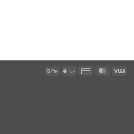
Google
Apple
Credit
MasterCard
Visa
Pay
Pay
Card
2