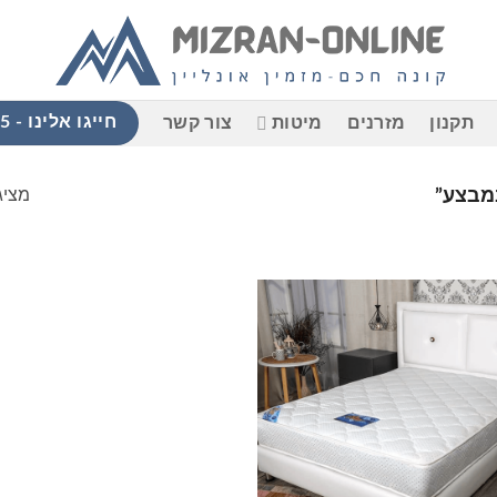
חייגו אלינו - 058-765-9965
תקנון
מזרנים
מיטות
צור קשר
מציג
במבצע”
הוסף
למוצרים
שאהבתי