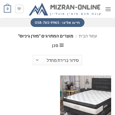
Ski
0
t
conten
חייגו אלינו - 058-765-9965
עמוד הבית
/
מוצרים המתויגים “מזרן גיניוס”
סנן
הוסף
למוצרים
שאהבתי