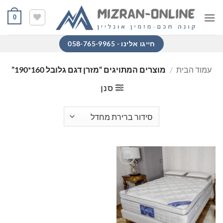
Ski
0
t
conten
חייגו אלינו - 058-765-9965
עמוד הבית
/
מוצרים המתויגים “מזרן דגם גלובל 160*190”
סנן
הוסף
למוצרים
שאהבתי