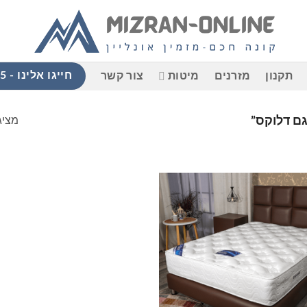
חייגו אלינו - 058-765-9965
תקנון
מזרנים
מיטות
צור קשר
מציג
גם דלוקס”
הוסף
למוצרים
שאהבתי