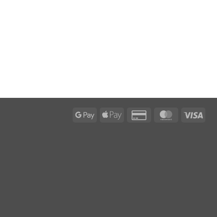
Google
Apple
Credit
MasterCard
Visa
Pay
Pay
Card
2