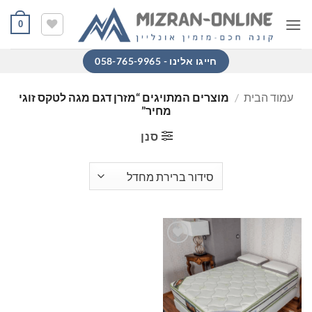
Ski
0
t
conten
חייגו אלינו - 058-765-9965
עמוד הבית
/
מוצרים המתויגים “מזרן דגם מגה לטקס זוגי
מחיר”
סנן
הוסף
למוצרים
שאהבתי