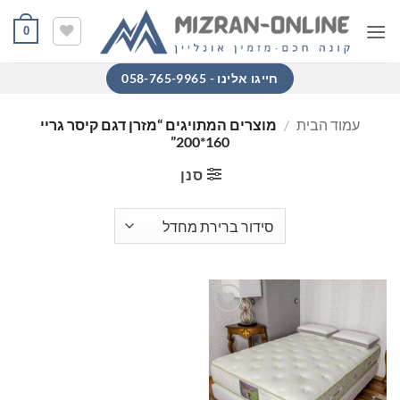
Ski
0
t
conten
חייגו אלינו - 058-765-9965
עמוד הבית
/
מוצרים המתויגים “מזרן דגם קיסר גריי
160*200”
סנן
הוסף
למוצרים
שאהבתי