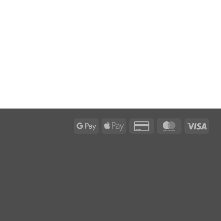
Google
Apple
Credit
MasterCard
Visa
Pay
Pay
Card
2