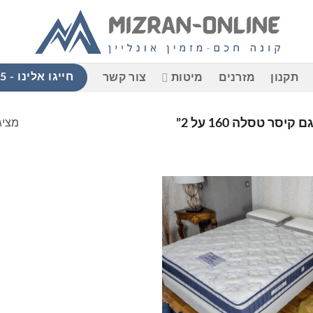
חייגו אלינו - 058-765-9965
תקנון
מזרנים
מיטות
צור קשר
מציג
ר טסלה 160 על 2”
הוסף
למוצרים
שאהבתי