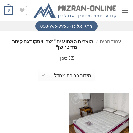
Ski
0
t
conten
חייגו אלינו - 058-765-9965
עמוד הבית
/
מוצרים המתויגים “מזרן ויסקו דגם קיסר
מדיטיישן”
סנן
הוסף
למוצרים
שאהבתי