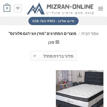
Ski
0
t
conten
חייגו אלינו - 058-765-9965
עמוד הבית
/
מוצרים המתויגים “מזרן זוגי דגם פלורנס”
סנן
הוסף
למוצרים
שאהבתי