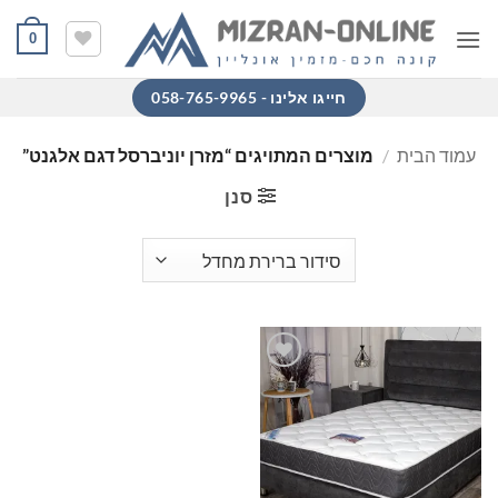
Ski
0
t
conten
חייגו אלינו - 058-765-9965
עמוד הבית
/
מוצרים המתויגים “מזרן יוניברסל דגם אלגנט”
סנן
הוסף
למוצרים
שאהבתי