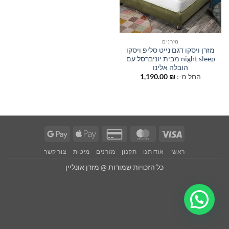
מזרנים
מזרן ויסקו דגם נייט סליפ ויסקו
night sleep מבית יוניברסל עם
הובלה אלינו
החל מ-:
₪
1,190.00
Google
Apple
Credit
MasterCard
Visa
Pay
Pay
Card
ראשי
אודותנו
תקנון
מזרנים
מיטות
צור קשר
2
כל הזכויות שמורות @ מזרן אונליין