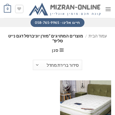
Ski
0
t
conten
חייגו אלינו - 058-765-9965
עמוד הבית
/
מוצרים המתויגים “מזרן יוניברסל דגם נייט
סליפ”
סנן
הוסף
למוצרים
שאהבתי