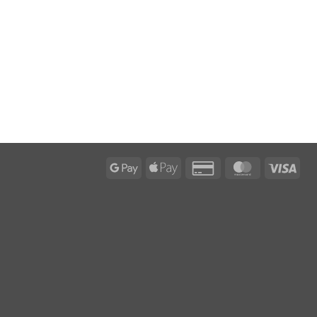
Google
Apple
Credit
MasterCard
Visa
Pay
Pay
Card
2