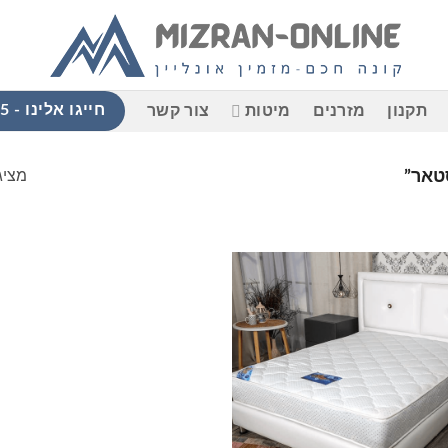
חייגו אלינו - 058-765-9965
תקנון
מזרנים
מיטות
צור קשר
מציג
טאר”
הוסף
למוצרים
שאהבתי