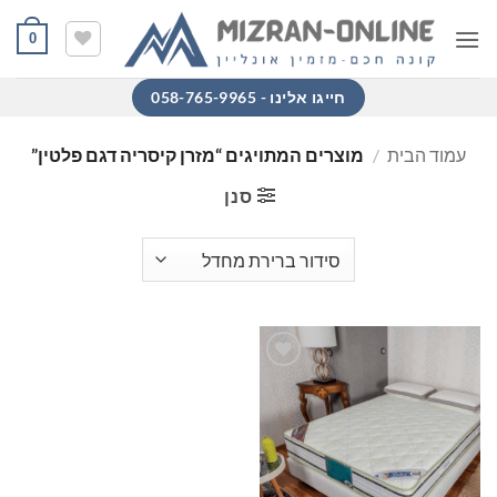
Ski
0
t
conten
חייגו אלינו - 058-765-9965
עמוד הבית
/
מוצרים המתויגים “מזרן קיסריה דגם פלטין”
סנן
הוסף
למוצרים
שאהבתי