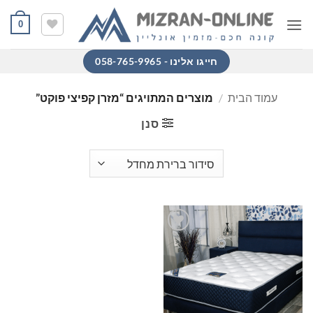
Ski
0
t
conten
חייגו אלינו - 058-765-9965
עמוד הבית
/
מוצרים המתויגים “מזרן קפיצי פוקט”
סנן
הוסף
למוצרים
שאהבתי