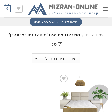
Ski
0
t
conten
חייגו אלינו - 058-765-9965
עמוד הבית
/
מוצרים המתויגים “מיטה זוגית בצבע לבן”
סנן
הוסף
למוצרים
שאהבתי