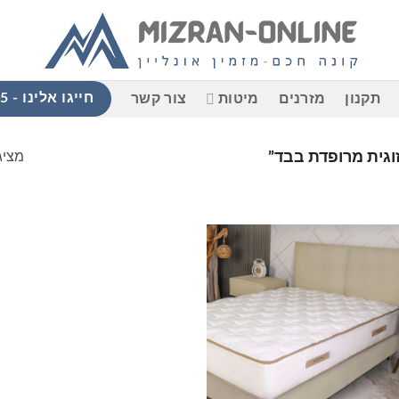
חייגו אלינו - 058-765-9965
תקנון
מזרנים
מיטות
צור קשר
מציג
וגית מרופדת בבד”
הוסף
למוצרים
שאהבתי