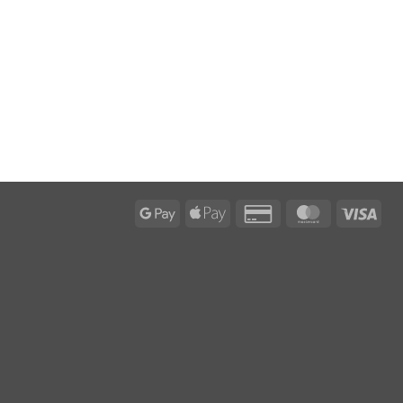
Google
Apple
Credit
MasterCard
Visa
Pay
Pay
Card
2