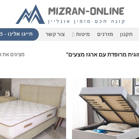
חייגו אלינו - 058-765-9965
תקנון
מזרנים
מיטות
צור קשר
מציגים את כל ⁦3⁩ התוצ
וגית מרופדת עם ארגז מצעים”
הוסף
למוצרים
ל
שאהבתי
ש