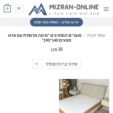
Ski
0
t
conten
חייגו אלינו - 058-765-9965
עמוד הבית
/
מוצרים המתויגים “מיטה מרופדת עם ארגז
מצעים 140*190”
סנן
הוסף
למוצרים
שאהבתי