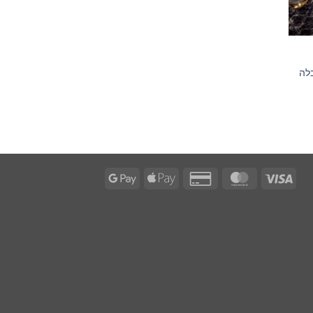
לה
Google
Apple
Credit
MasterCard
Visa
Pay
Pay
Card
2