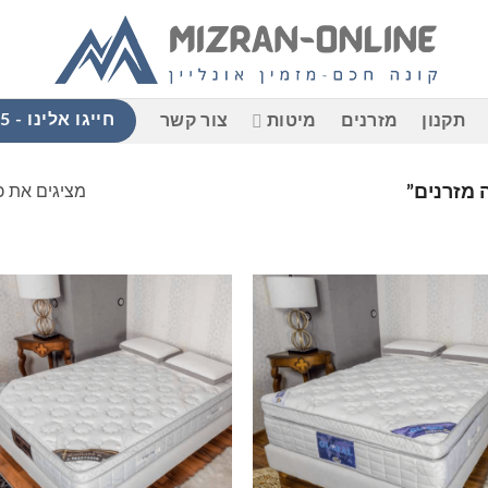
חייגו אלינו - 058-765-9965
תקנון
מזרנים
מיטות
צור קשר
מציגים את כל ⁦2⁩ התוצ
 מזרנים”
הוסף
למוצרים
ל
שאהבתי
ש