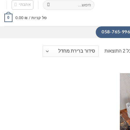
חיפוש
אהבתי
עבור:
0
סל קניות /
₪
0.00
אות
הוסף
מוצרים
אהבתי