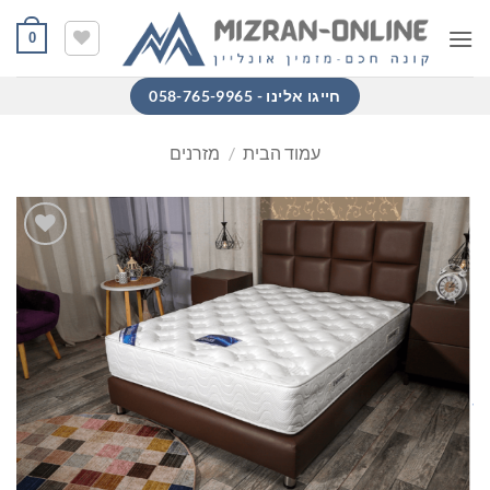
Ski
0
t
conten
חייגו אלינו - 058-765-9965
עמוד הבית
/
מזרנים
הוסף
למוצרים
שאהבתי