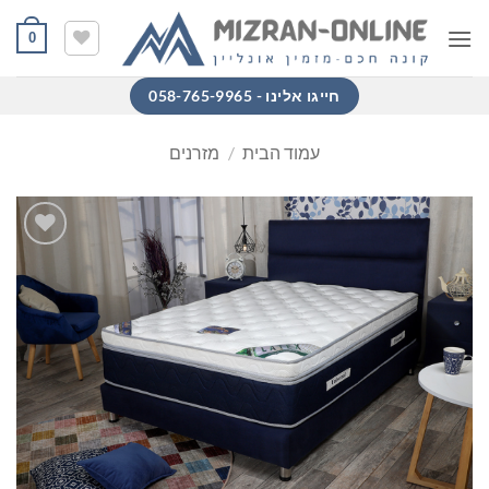
Ski
0
t
conten
חייגו אלינו - 058-765-9965
עמוד הבית
/
מזרנים
הוסף
למוצרים
שאהבתי