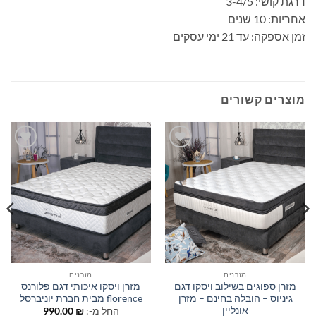
דרגת קושי: 3-4/5
אחריות: 10 שנים
זמן אספקה: עד 21 ימי עסקים
מוצרים קשורים
הוסף
הוסף
למוצרים
למוצרים
שאהבתי
שאהבתי
מזרנים
מזרנים
מזרן ספוגים בשילוב ויסקו דגם
מזרן ויסקו איכותי דגם פלורנס
גיניוס – הובלה בחינם – מזרן
florence מבית חברת יוניברסל
אונליין
החל מ-:
₪
990.00