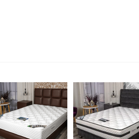
הוסף
ה
למוצרים
למ
שאהבתי
שא