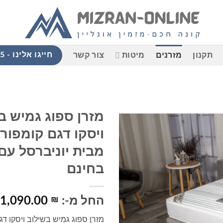
חייגו אלינו - 058-765-9965
תקנון
מזרנים
מיטות
צור קשר
מזרן ספוג גמיש ב
ויסקו דגם קומפורט
הוסף
למוצרים
מבית יוניברסל עם
שאהבתי
בחינם
החל מ-:
₪
1,090.00
מזרן ספוג גמיש בשילוב ויסקו דג